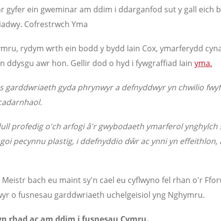
r gyfer ein gweminar am ddim i ddarganfod sut y gall eich b
iadwy. Cofrestrwch Yma
Cymru, rydym wrth ein bodd y bydd Iain Cox, ymarferydd cy
wn ddysgu awr hon. Gellir dod o hyd i fywgraffiad Iain
yma.
 garddwriaeth gyda phrynwyr a defnyddwyr yn chwilio fwyf
cadarnhaol.
ll profedig o'ch arfogi â'r gwybodaeth ymarferol ynghylch 
i pecynnu plastig, i ddefnyddio dŵr ac ynni yn effeithlon, a
Meistr bach eu maint sy'n cael eu cyflwyno fel rhan o'r Ff
wyr o fusnesau garddwriaeth uchelgeisiol yng Nghymru.
n rhad ac am ddim i fusnesau Cymru.