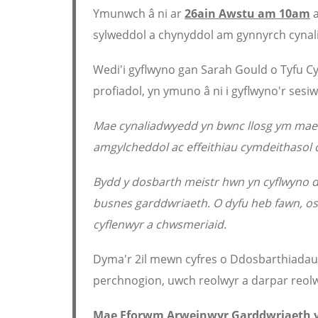
Ymunwch â ni ar
26ain Awstu
am 10am
a
sylweddol a chynyddol am gynnyrch cynal
Wedi'i gyflwyno gan Sarah Gould o Tyfu 
profiadol, yn ymuno â ni i gyflwyno'r sesi
Mae cynaliadwyedd yn bwnc llosg ym maes
amgylcheddol ac effeithiau cymdeithasol 
Bydd y dosbarth meistr hwn yn cyflwyno du
busnes garddwriaeth. O dyfu heb fawn, osgo
cyflenwyr a chwsmeriaid.
Dyma'r 2il mewn cyfres o Ddosbarthiadau 
perchnogion, uwch reolwyr a darpar reol
Mae Fforwm Arweinwyr Garddwriaeth y