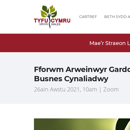
CARTREF
BETH SYDD A
ewyddion a Blogiau!
Mae’r Straeon 
Fforwm Arweinwyr Garddw
Busnes Cynaliadwy
26ain Awstu 2021, 10am | Zoom