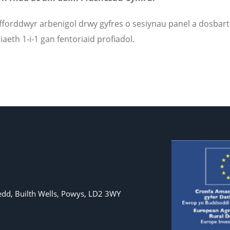
fforddwyr arbenigol drwy gyfres o sesiynau panel a dosbar
aeth 1-i-1 gan fentoriaid profiadol.
dd, Builth Wells, Powys, LD2 3WY