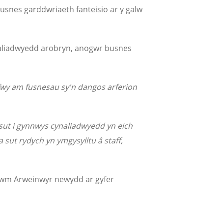
usnes garddwriaeth fanteisio ar y galw
naliadwyedd arobryn, anogwr busnes
wy am fusnesau sy'n dangos arferion
sut i gynnwys cynaliadwyedd yn eich
 sut rydych yn ymgysylltu â staff,
orwm Arweinwyr newydd ar gyfer