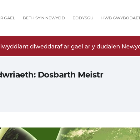
R GAEL
BETH SY'N NEWYDD
EDDYSGU
HWB GWYBODAE
Llwyddiant diweddaraf ar gael ar y dudalen Newyd
riaeth: Dosbarth Meistr