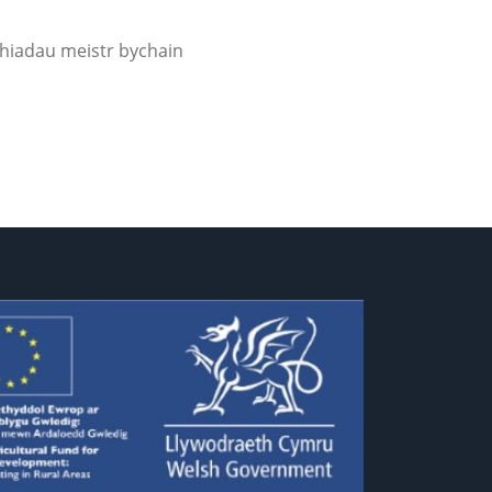
thiadau meistr bychain