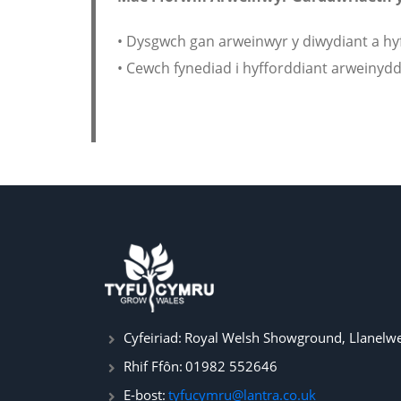
• Dysgwch gan arweinwyr y diwydiant a hy
• Cewch fynediad i hyfforddiant arweinyddi
Cyfeiriad:
Royal Welsh Showground, Llanelwe
Rhif Ffôn:
01982 552646
E-bost:
tyfucymru@lantra.co.uk