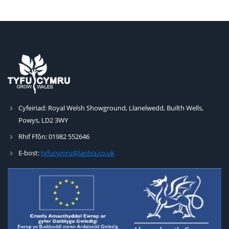
Cyfeiriad:
Royal Welsh Showground, Llanelwedd, Builth Wells,
Powys, LD2 3WY
Rhif Ffôn:
01982 552646
E-bost:
tyfucymru@lantra.co.uk