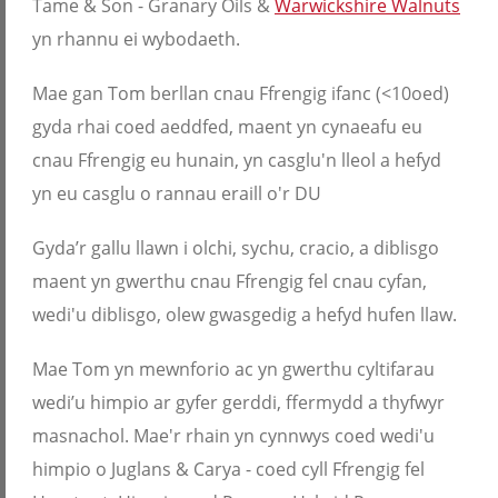
Tame & Son - Granary Oils &
Warwickshire Walnuts
yn rhannu ei wybodaeth.
Mae gan Tom berllan cnau Ffrengig ifanc (<10oed)
gyda rhai coed aeddfed, maent yn cynaeafu eu
cnau Ffrengig eu hunain, yn casglu'n lleol a hefyd
yn eu casglu o rannau eraill o'r DU
Gyda’r gallu llawn i olchi, sychu, cracio, a diblisgo
maent yn gwerthu cnau Ffrengig fel cnau cyfan,
wedi'u diblisgo, olew gwasgedig a hefyd hufen llaw.
Mae Tom yn mewnforio ac yn gwerthu cyltifarau
wedi’u himpio ar gyfer gerddi, ffermydd a thyfwyr
masnachol. Mae'r rhain yn cynnwys coed wedi'u
himpio o Juglans & Carya - coed cyll Ffrengig fel