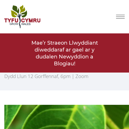
lwyddiant
Mae’r Straeon Llwyddiant
Mae’r St
ael ar y
diweddaraf ar gael ar y
diwedda
ddion a
dudalen Newyddion a
dudal
!
Blogiau!
Awr Fawr Gnau
Dydd Llun 12 Gorffennaf, 6pm | Zoom