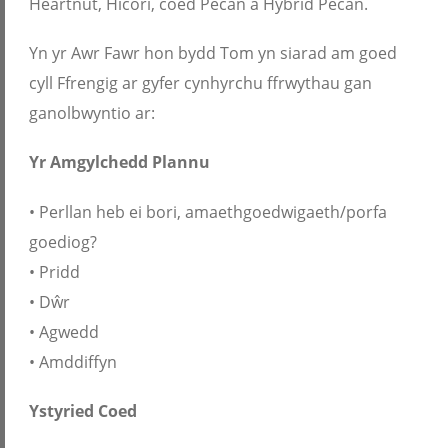
Heartnut, Hicori, coed Pecan a Hybrid Pecan.
Yn yr Awr Fawr hon bydd Tom yn siarad am goed
cyll Ffrengig ar gyfer cynhyrchu ffrwythau gan
ganolbwyntio ar:
Yr Amgylchedd Plannu
• Perllan heb ei bori, amaethgoedwigaeth/porfa
goediog?
• Pridd
• Dŵr
• Agwedd
• Amddiffyn
Ystyried Coed