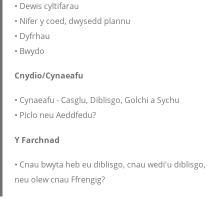
• Dewis cyltifarau
• Nifer y coed, dwysedd plannu
• Dyfrhau
• Bwydo
Cnydio/Cynaeafu
• Cynaeafu - Casglu, Diblisgo, Golchi a Sychu
• Piclo neu Aeddfedu?
Y Farchnad
• Cnau bwyta heb eu diblisgo, cnau wedi'u diblisgo,
neu olew cnau Ffrengig?