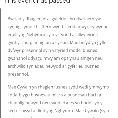
This event has passed
Bwriad y Rhaglen Arallgyfeirio i Arddwriaeth yw
cynnig cymorth i ffermwyr, tirfeddianwyr, tyfwyr ac
eraill yng Nghymru sy'n ystyried arallgyfeirio i
gynhyrchu planhigion a llysiau. Mae hefyd yn gyfle i
dyfwyr presennol sy'n ystyried model busnes
gwahanol ddysgu mwy am opsiynau amgen neu
archwilio syniadau newydd ar gyfer eu busnes
presennol.
Mae Cywain yn rhaglen fusnes sydd wedi ymrwymo
i ddatblygu busnesau micro a busnesau bach a
chanolig newydd neu sydd eisoes yn bodoli yn y
sector bwyd a diod yng Nghymru. Mae Cywain (sy'n