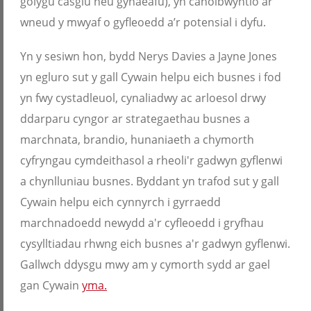
golygu casglu neu gynaeafu), yn canolbwyntio ar
wneud y mwyaf o gyfleoedd a’r potensial i dyfu.
Yn y sesiwn hon, bydd Nerys Davies a Jayne Jones
yn egluro sut y gall Cywain helpu eich busnes i fod
yn fwy cystadleuol, cynaliadwy ac arloesol drwy
ddarparu cyngor ar strategaethau busnes a
marchnata, brandio, hunaniaeth a chymorth
cyfryngau cymdeithasol a rheoli'r gadwyn gyflenwi
a chynlluniau busnes. Byddant yn trafod sut y gall
Cywain helpu eich cynnyrch i gyrraedd
marchnadoedd newydd a'r cyfleoedd i gryfhau
cysylltiadau rhwng eich busnes a'r gadwyn gyflenwi.
Gallwch ddysgu mwy am y cymorth sydd ar gael
gan Cywain
yma.