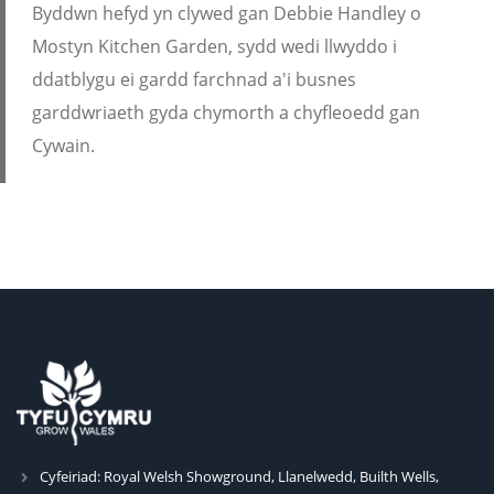
Byddwn hefyd yn clywed gan Debbie Handley o
Mostyn Kitchen Garden, sydd wedi llwyddo i
ddatblygu ei gardd farchnad a'i busnes
garddwriaeth gyda chymorth a chyfleoedd gan
Cywain.
Cyfeiriad:
Royal Welsh Showground, Llanelwedd, Builth Wells,