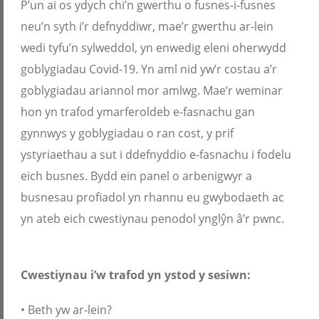
P’un ai os ydych chi’n gwerthu o fusnes-i-fusnes
neu’n syth i’r defnyddiwr, mae’r gwerthu ar-lein
wedi tyfu’n sylweddol, yn enwedig eleni oherwydd
goblygiadau Covid-19. Yn aml nid yw’r costau a’r
goblygiadau ariannol mor amlwg. Mae’r weminar
hon yn trafod ymarferoldeb e-fasnachu gan
gynnwys y goblygiadau o ran cost, y prif
ystyriaethau a sut i ddefnyddio e-fasnachu i fodelu
eich busnes. Bydd ein panel o arbenigwyr a
busnesau profiadol yn rhannu eu gwybodaeth ac
yn ateb eich cwestiynau penodol ynglŷn â’r pwnc.
Cwestiynau i’w trafod yn ystod y sesiwn:
• Beth yw ar-lein?