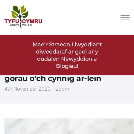
lwyddiant
Mae’r Straeon Llwyddiant
Mae’r St
ael ar y
diweddaraf ar gael ar y
diwedda
ddion a
dudalen Newyddion a
dudal
!
Blogiau!
Deall E-fasnachu: sut i wneud y
gorau o’ch cynnig ar-lein
4th November 2020 | Zoom