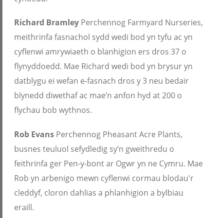
Richard Bramley
Perchennog Farmyard Nurseries,
meithrinfa fasnachol sydd wedi bod yn tyfu ac yn
cyflenwi amrywiaeth o blanhigion ers dros 37 o
flynyddoedd. Mae Richard wedi bod yn brysur yn
datblygu ei wefan e-fasnach dros y 3 neu bedair
blynedd diwethaf ac mae’n anfon hyd at 200 o
flychau bob wythnos.
Rob Evans
Perchennog Pheasant Acre Plants,
busnes teuluol sefydledig sy’n gweithredu o
feithrinfa ger Pen-y-bont ar Ogwr yn ne Cymru. Mae
Rob yn arbenigo mewn cyflenwi cormau blodau'r
cleddyf, cloron dahlias a phlanhigion a bylbiau
eraill.