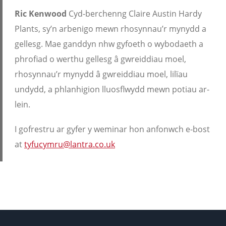
Ric Kenwood
Cyd-berchenng Claire Austin Hardy
Plants, sy’n arbenigo mewn rhosynnau’r mynydd a
gellesg. Mae ganddyn nhw gyfoeth o wybodaeth a
phrofiad o werthu gellesg â gwreiddiau moel,
rhosynnau’r mynydd â gwreiddiau moel, lilïau
undydd, a phlanhigion lluosflwydd mewn potiau ar-
lein.
I gofrestru ar gyfer y weminar hon anfonwch e-bost
at
tyfucymru@lantra.co.uk