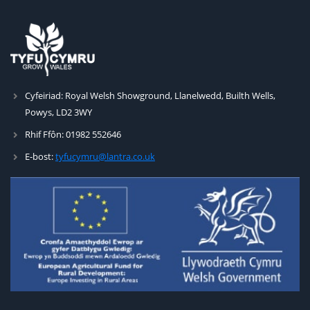
Cyfeiriad:
Royal Welsh Showground, Llanelwedd, Builth Wells,
Powys, LD2 3WY
Rhif Ffôn:
01982 552646
E-bost:
tyfucymru@lantra.co.uk