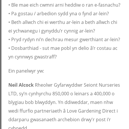
• Ble mae eich cwmni arni heddiw o ran e-fasnachu?
• Pa gostau / arbedion sydd yna o fynd ar-lein?
• Beth allwch chi ei werthu ar-lein a beth allwch chi
ei ychwanegu i gynyddu’r cynnig ar-lein?
• Pryd rydyn ni’n dechrau mesur gwerthiant ar-lein?
• Dosbarthiad - sut mae pobl yn delio â’r costau ac
yn cynnwys gwastraff?
Ein panelwyr yw:
Neil Alcock
Rheolwr Gyfarwyddwr Seiont Nurseries
LTD, sy’n cynhyrchu 850,000 o leinars a 400,000 o
blygiau bob blwyddyn. Yn ddiweddar, maen nhw
wedi ffurfio partneriaeth â Love Gardening Direct i
ddarparu gwasanaeth archebion drwy'r post i’r
cyhoedd.