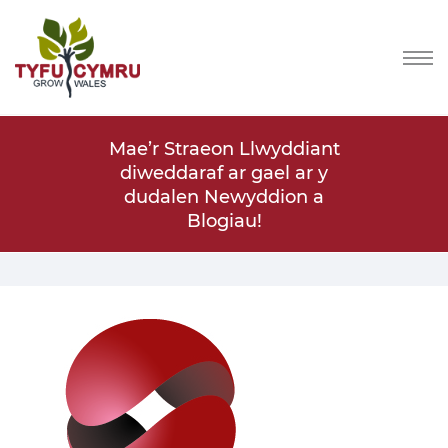
lwyddiant
Mae’r Straeon Llwyddiant
Mae’r St
ael ar y
diweddaraf ar gael ar y
diwedda
ddion a
dudalen Newyddion a
dudal
!
Blogiau!
Control2K Ltd