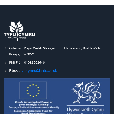
Cyfeiriad:
Royal Welsh Showground, Llanelwedd, Builth Wells,
Powys, LD2 3WY
Rhif Ffôn:
01982 552646
E-bost:
tyfucymru@lantra.co.uk