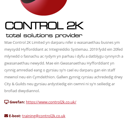
Mae Control 2K Limited yn darparu nifer o wasanaethau busnes ym
meysydd Hyfforddiant ac Integreiddio Systemau. 2019 fydd ein 20fed
mlynedd o fasnachu ac rydym yn parhau i dyfu a datblygu cynnyrch a
gwasanaethau newydd. Mae ein Gwasanaethau Hyfforddiant yn
cynnig amrediad eang o gyrsiau sy’n cael eu darparu gan ein staff
mewnol neu ein Cymdeithion. Gallwn gynnig cyrsiau achrededig drwy
City & Guilds neu gyrsiau ardystiedig ein cwmni ni sy’n seiliedig ar
brofiad diwydiannol.
Gwefan:
https://www.control2k.co.uk/
E-bost:
training@control2k.co.uk